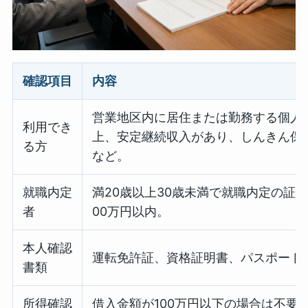
確認項目
内容
営業地区内に居住または勤務する個人
利用でき
上、安定継続収入があり、しんきん保
る方
など。
就職内定
満20歳以上30歳未満で就職内定の証
者
00万円以内。
本人確認
運転免許証、資格証明書、パスポート
書類
所得確認
借入金額が100万円以下の場合は不要