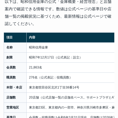
以下は、昭和信用金庫の公式「金庫概要・経営理念」と店舗
案内で確認できる情報です。数値は公式ページの基準日や店
舗一覧の掲載状況に基づくため、最新情報は公式ページで確
認してください。
項目
内容
名称
昭和信用金庫
創業
昭和7年12月17日（公式表記：設立）
会員数
21,863名
職員数
276名（公式表記：役職員数）
本部・本店
東京都世田谷区北沢1丁目38番14号
店舗数
20店舗（公式店舗一覧の店舗名ベース。サポートプラザとAT
営業地区
東京都23区、東京都内の一部市、神奈川県川崎市多摩区・麻生
基準日
会員数・役職員数は令和6年3月31日現在。店舗数は2026年7