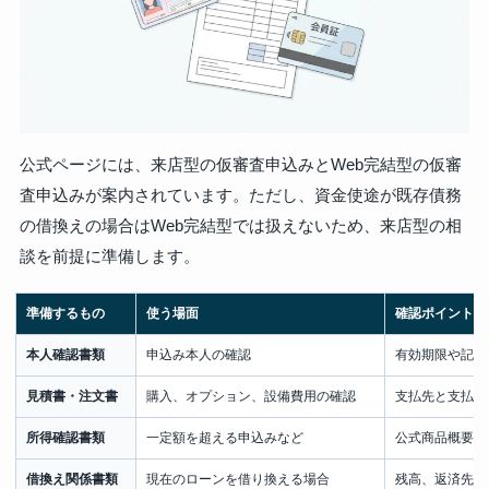
公式ページには、来店型の仮審査申込みとWeb完結型の仮審
査申込みが案内されています。ただし、資金使途が既存債務
の借換えの場合はWeb完結型では扱えないため、来店型の相
談を前提に準備します。
準備するもの
使う場面
確認ポイント
本人確認書類
申込み本人の確認
有効期限や記載
見積書・注文書
購入、オプション、設備費用の確認
支払先と支払金
所得確認書類
一定額を超える申込みなど
公式商品概要の
借換え関係書類
現在のローンを借り換える場合
残高、返済先、