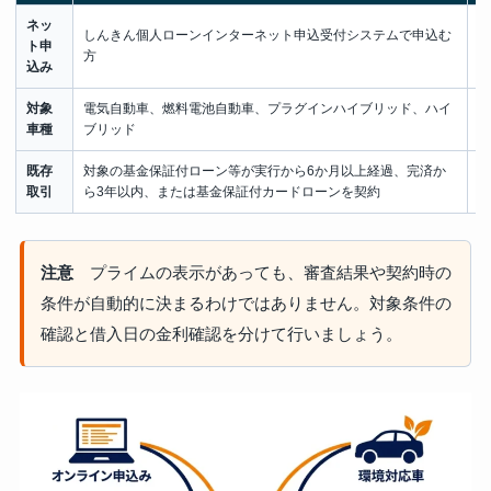
ネッ
しんきん個人ローンインターネット申込受付システムで申込む
借
ト申
方
来
込み
対象
電気自動車、燃料電池自動車、プラグインハイブリッド、ハイ
購
車種
ブリッド
確
既存
対象の基金保証付ローン等が実行から6か月以上経過、完済か
対
取引
ら3年以内、または基金保証付カードローンを契約
期
注意
プライムの表示があっても、審査結果や契約時の
条件が自動的に決まるわけではありません。対象条件の
確認と借入日の金利確認を分けて行いましょう。