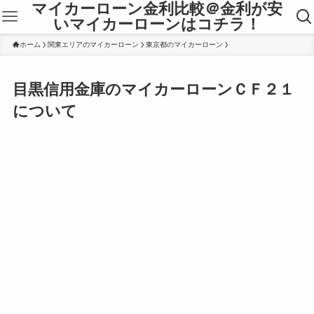
マイカーローン金利比較＠金利が安
いマイカーローンはコチラ！
ホーム
関東エリアのマイカーローン
東京都のマイカーローン
目黒信用金庫のマイカーローンＣＦ２１
について