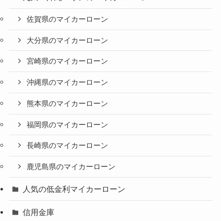
佐賀県のマイカーローン
大分県のマイカーローン
宮崎県のマイカーローン
沖縄県のマイカーローン
熊本県のマイカーローン
福岡県のマイカーローン
長崎県のマイカーローン
鹿児島県のマイカーローン
人気の低金利マイカーローン
信用金庫