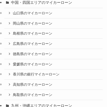
中国・四国エリアのマイカーローン
山口県のマイカーローン
岡山県のマイカーローン
島根県のマイカーローン
広島県のマイカーローン
徳島県のマイカーローン
愛媛県のマイカーローン
香川県の銀行マイカーローン
高知県のマイカーローン
鳥取県のマイカーローン
九州・沖縄エリアのマイカーローン