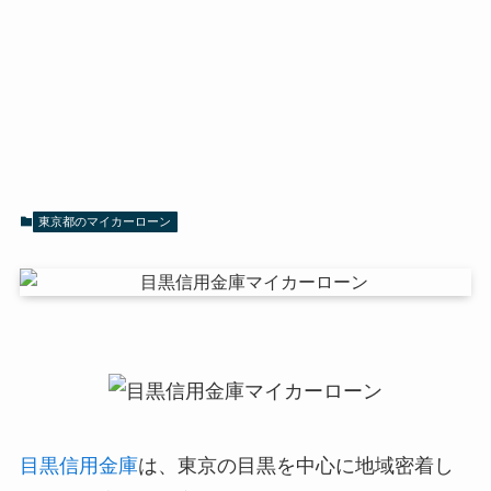
東京都のマイカーローン
目黒信用金庫
は、東京の目黒を中心に地域密着し