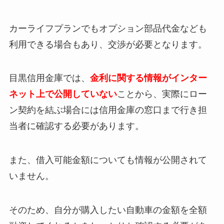
カーライフプランでもオプション部品代金なども
利用できる場合もあり、交渉が必要となります。
目黒信用金庫では、
金利に関する情報がインター
ネット上で公開していない
ことから、実際にロー
ン契約を結ぶ場合には信用金庫の窓口まで行き担
当者に確認する必要があります。
また、借入可能金額についても情報が公開されて
いません。
そのため、自分が購入したい自動車の金額を全額