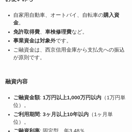
自家用自動車、オートバイ、自転車の
購入資
金
。
免許取得費
、
車検修理費
など。
事業資金は対象外
です。
ご融資金は、西京信用金庫から支払先への振込
が原則です。
融資内容
ご融資金額
:
1万円以上1,000万円以内
（1万円単
位）。
ご利用期間
:
3ヶ月以上10年以内
（1ヶ月単
位）。
ご融資利率
: 固定型 年3.48％