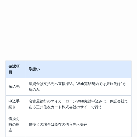
確認項
取扱い
目
融資金は支払先へ直接振込。Web完結契約では振込先は1か
振込先
所のみ
申込手
名古屋銀行のマイカーローンWeb完結申込みは、保証会社で
続き
ある三井住友カード株式会社のサイトで行う
借換え
時の振
借換えの場合は既存の借入先へ振込
込