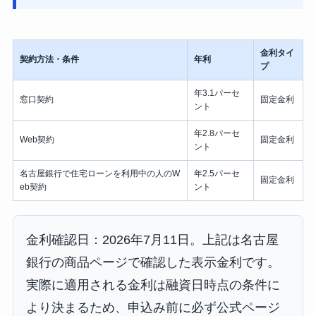
金利タイ
契約方法・条件
年利
プ
年3.1パーセ
窓口契約
固定金利
ント
年2.8パーセ
Web契約
固定金利
ント
名古屋銀行で住宅ローンを利用中の人のW
年2.5パーセ
固定金利
eb契約
ント
金利確認日：2026年7月11日。上記は名古屋
銀行の商品ページで確認した表示金利です。
実際に適用される金利は融資日時点の条件に
より決まるため、申込み前に必ず公式ページ