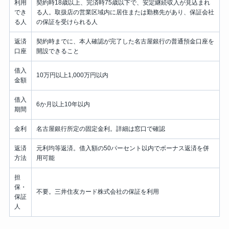
利用
契約時18歳以上、完済時75歳以下で、安定継続収入が見込まれ
でき
る人。取扱店の営業区域内に居住または勤務先があり、保証会社
る人
の保証を受けられる人
返済
契約時までに、本人確認が完了した名古屋銀行の普通預金口座を
口座
開設できること
借入
10万円以上1,000万円以内
金額
借入
6か月以上10年以内
期間
金利
名古屋銀行所定の固定金利。詳細は窓口で確認
返済
元利均等返済。借入額の50パーセント以内でボーナス返済を併
方法
用可能
担
保・
不要。三井住友カード株式会社の保証を利用
保証
人