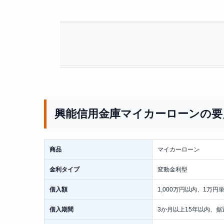
興能信用金庫マイカーローンの要
商品
マイカーローン
金利タイプ
変動金利型
借入額
1,000万円以内、1万円
借入期間
3か月以上15年以内、