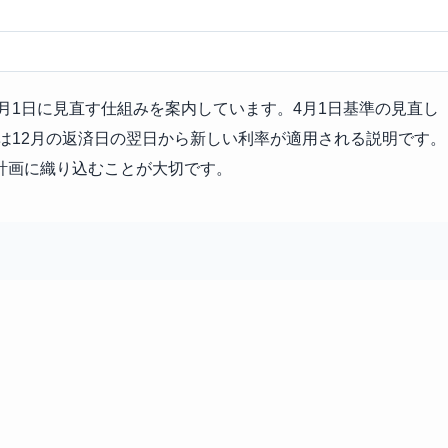
0月1日に見直す仕組みを案内しています。4月1日基準の見直し
しは12月の返済日の翌日から新しい利率が適用される説明です。
計画に織り込むことが大切です。