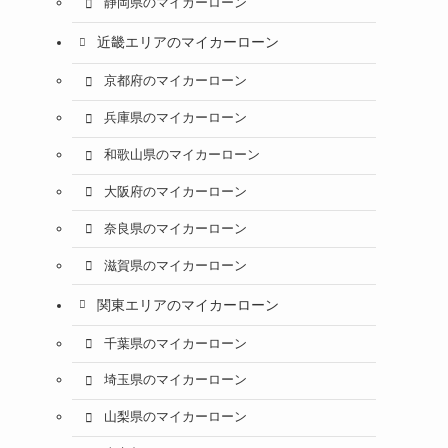
静岡県のマイカーローン
近畿エリアのマイカーローン
京都府のマイカーローン
兵庫県のマイカーローン
和歌山県のマイカーローン
大阪府のマイカーローン
奈良県のマイカーローン
滋賀県のマイカーローン
関東エリアのマイカーローン
千葉県のマイカーローン
埼玉県のマイカーローン
山梨県のマイカーローン