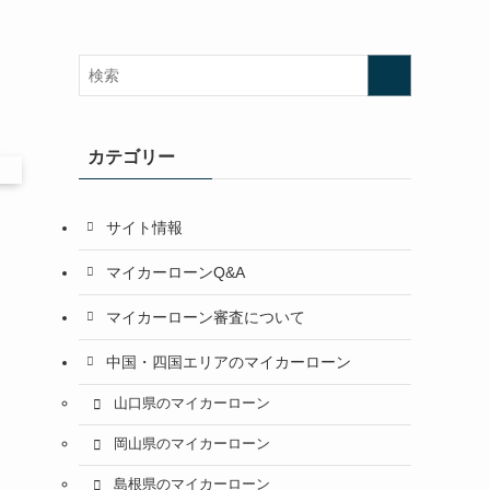
カテゴリー
サイト情報
マイカーローンQ&A
マイカーローン審査について
中国・四国エリアのマイカーローン
月
山口県のマイカーローン
岡山県のマイカーローン
島根県のマイカーローン