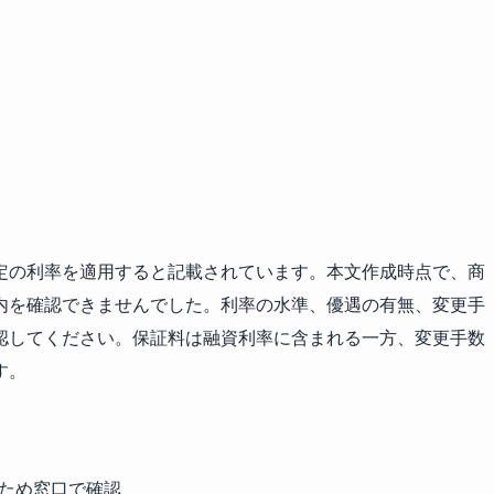
定の利率を適用すると記載されています。本文作成時点で、商
内を確認できませんでした。利率の水準、優遇の有無、変更手
認してください。保証料は融資利率に含まれる一方、変更手数
す。
ため窓口で確認