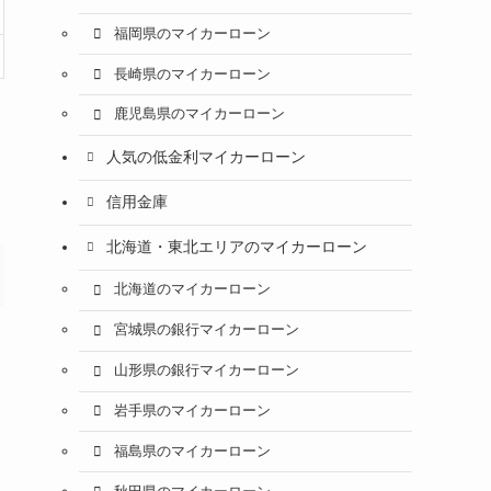
福岡県のマイカーローン
長崎県のマイカーローン
鹿児島県のマイカーローン
人気の低金利マイカーローン
信用金庫
北海道・東北エリアのマイカーローン
北海道のマイカーローン
宮城県の銀行マイカーローン
山形県の銀行マイカーローン
岩手県のマイカーローン
福島県のマイカーローン