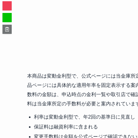
本商品は変動金利型で、公式ページには当金庫所
品ページには具体的な適用年率を固定表示する案
数料の金額は、申込時点の金利一覧や取引店で確
料は当金庫所定の手数料が必要と案内されていま
利率は変動金利型で、年2回の基準日に見直し
保証料は融資利率に含まれる
変更手数料は金額を公式ページで確認できない