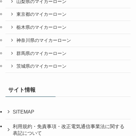
山梨県のマイカーローン
東京都のマイカーローン
栃木県のマイカーローン
神奈川県のマイカーローン
群馬県のマイカーローン
茨城県のマイカーローン
サイト情報
SITEMAP
利用規約・免責事項・改正電気通信事業法に関する
表記について