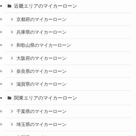
近畿エリアのマイカーローン
京都府のマイカーローン
兵庫県のマイカーローン
和歌山県のマイカーローン
大阪府のマイカーローン
奈良県のマイカーローン
滋賀県のマイカーローン
関東エリアのマイカーローン
千葉県のマイカーローン
埼玉県のマイカーローン