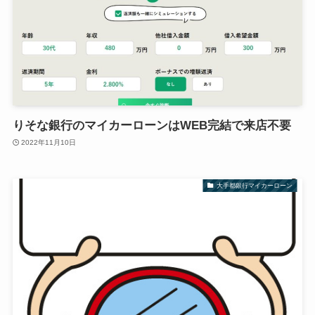
りそな銀行のマイカーローンはWEB完結で来店不要
2022年11月10日
大手都銀行マイカーローン