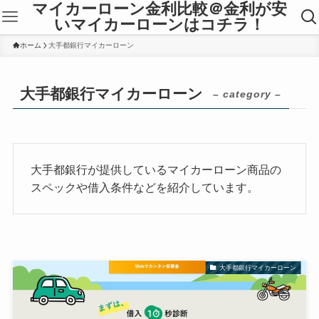
マイカーローン金利比較＠金利が安
いマイカーローンはコチラ！
ホーム
大手都銀行マイカーローン
大手都銀行マイカーローン
– category –
大手都銀行が提供しているマイカーローン商品の
スペックや借入条件などを紹介しています。
大手都銀行マイカーローン