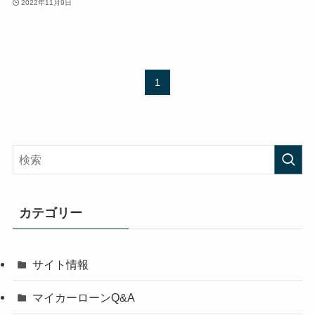
2022年11月9日
1
カテゴリー
サイト情報
マイカーローンQ&A