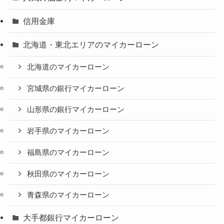
信用金庫
北海道・東北エリアのマイカーローン
北海道のマイカーローン
宮城県の銀行マイカーローン
山形県の銀行マイカーローン
岩手県のマイカーローン
福島県のマイカーローン
秋田県のマイカーローン
青森県のマイカーローン
大手都銀行マイカーローン