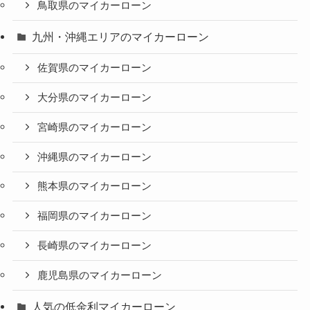
鳥取県のマイカーローン
九州・沖縄エリアのマイカーローン
佐賀県のマイカーローン
大分県のマイカーローン
宮崎県のマイカーローン
沖縄県のマイカーローン
熊本県のマイカーローン
福岡県のマイカーローン
長崎県のマイカーローン
鹿児島県のマイカーローン
人気の低金利マイカーローン