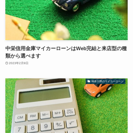
中栄信用金庫マイカーローンはWeb完結と来店型の種
類から選べます
2023年2月9日
神奈川県のマイカーローン