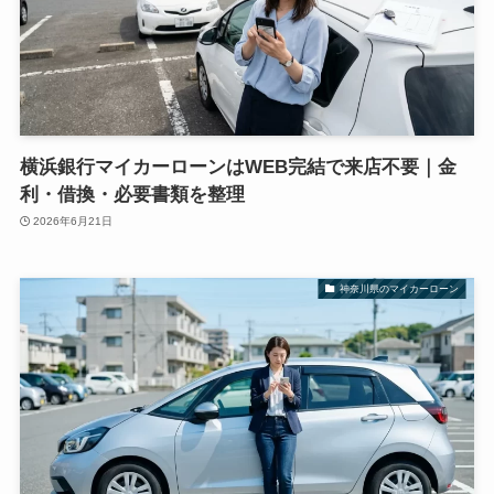
横浜銀行マイカーローンはWEB完結で来店不要｜金
利・借換・必要書類を整理
2026年6月21日
神奈川県のマイカーローン