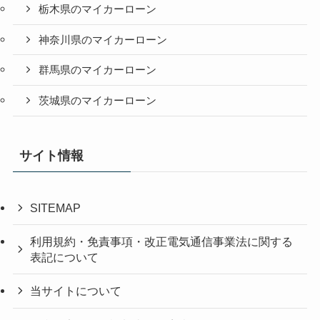
栃木県のマイカーローン
神奈川県のマイカーローン
群馬県のマイカーローン
茨城県のマイカーローン
サイト情報
SITEMAP
利用規約・免責事項・改正電気通信事業法に関する
表記について
当サイトについて