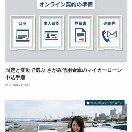
固定と変動で選ぶ さがみ信用金庫のマイカーローン
申込手順
2026年7月20日
神奈川県のマイカーローン