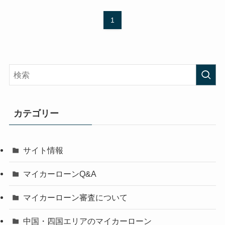
1
カテゴリー
サイト情報
マイカーローンQ&A
マイカーローン審査について
中国・四国エリアのマイカーローン