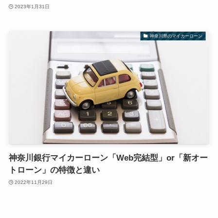
2023年1月31日
神奈川県のマイカーローン
神奈川銀行マイカーローン「Web完結型」or「新オー
トローン」の特徴と違い
2022年11月29日