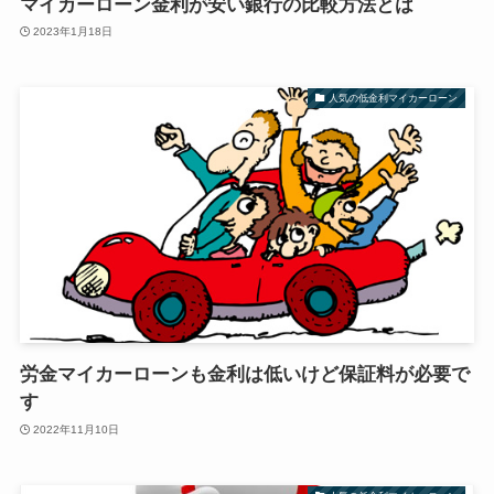
マイカーローン金利が安い銀行の比較方法とは
2023年1月18日
人気の低金利マイカーローン
労金マイカーローンも金利は低いけど保証料が必要で
す
2022年11月10日