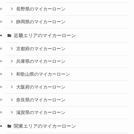
長野県のマイカーローン
静岡県のマイカーローン
近畿エリアのマイカーローン
京都府のマイカーローン
兵庫県のマイカーローン
和歌山県のマイカーローン
大阪府のマイカーローン
奈良県のマイカーローン
滋賀県のマイカーローン
関東エリアのマイカーローン