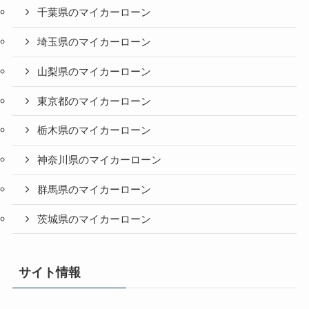
千葉県のマイカーローン
埼玉県のマイカーローン
山梨県のマイカーローン
東京都のマイカーローン
栃木県のマイカーローン
神奈川県のマイカーローン
群馬県のマイカーローン
茨城県のマイカーローン
サイト情報