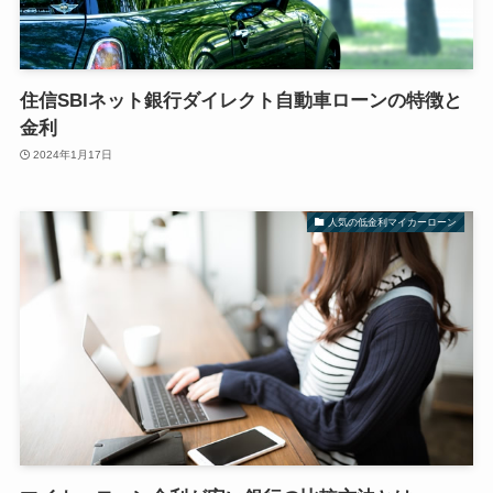
住信SBIネット銀行ダイレクト自動車ローンの特徴と
金利
2024年1月17日
人気の低金利マイカーローン