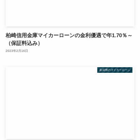
柏崎信用金庫マイカーローンの金利優遇で年1.70％～
（保証料込み）
2023年2月16日
新潟県のマイカーローン