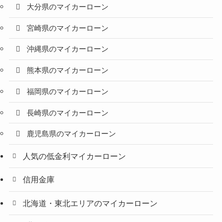
大分県のマイカーローン
宮崎県のマイカーローン
沖縄県のマイカーローン
熊本県のマイカーローン
福岡県のマイカーローン
長崎県のマイカーローン
鹿児島県のマイカーローン
人気の低金利マイカーローン
信用金庫
北海道・東北エリアのマイカーローン