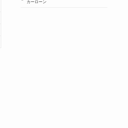
カーローン