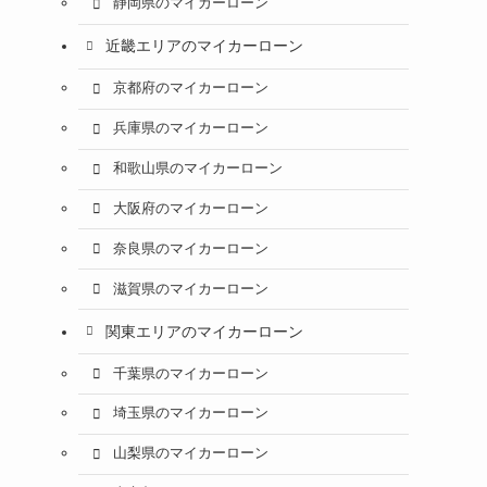
静岡県のマイカーローン
近畿エリアのマイカーローン
京都府のマイカーローン
兵庫県のマイカーローン
和歌山県のマイカーローン
大阪府のマイカーローン
奈良県のマイカーローン
滋賀県のマイカーローン
関東エリアのマイカーローン
千葉県のマイカーローン
埼玉県のマイカーローン
山梨県のマイカーローン