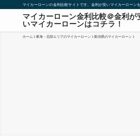
マイカーローンの金利比較サイトです。金利が安いマイカーローン
マイカーローン金利比較＠金利が
いマイカーローンはコチラ！
ホーム
東海・北陸エリアのマイカーローン
新潟県のマイカーローン