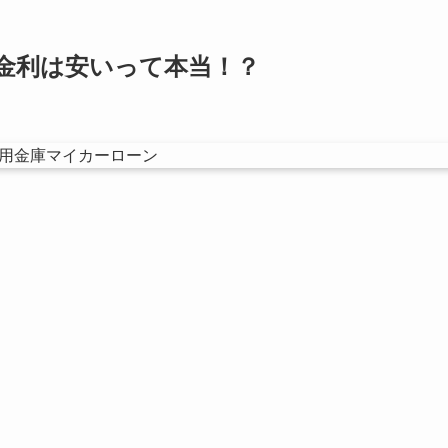
金利は安いって本当！？