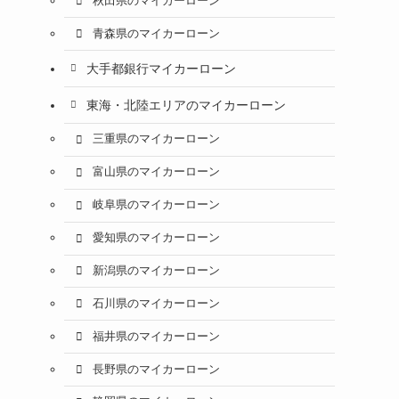
秋田県のマイカーローン
青森県のマイカーローン
大手都銀行マイカーローン
東海・北陸エリアのマイカーローン
三重県のマイカーローン
富山県のマイカーローン
岐阜県のマイカーローン
愛知県のマイカーローン
新潟県のマイカーローン
石川県のマイカーローン
福井県のマイカーローン
長野県のマイカーローン