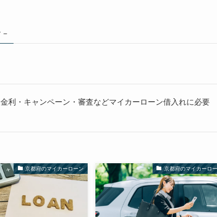
 –
。金利・キャンペーン・審査などマイカーローン借入れに必要
京都府のマイカーローン
京都府のマイカーロ