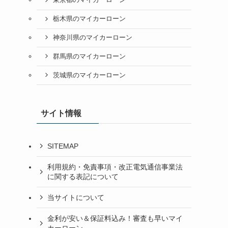
東京都のマイカーローン
栃木県のマイカーローン
神奈川県のマイカーローン
群馬県のマイカーローン
茨城県のマイカーローン
サイト情報
SITEMAP
利用規約・免責事項・改正電気通信事業法
に関する表記について
当サイトについて
金利が安い＆保証料込み！審査も早いマイ
カーローン