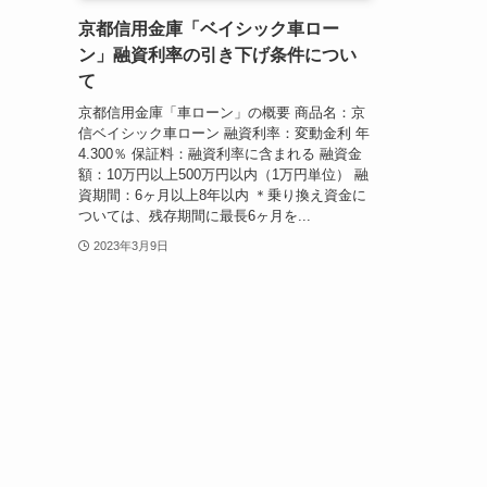
京都信用金庫「ベイシック車ロー
ン」融資利率の引き下げ条件につい
て
京都信用金庫「車ローン」の概要 商品名：京
信ベイシック車ローン 融資利率：変動金利 年
4.300％ 保証料：融資利率に含まれる 融資金
額：10万円以上500万円以内（1万円単位） 融
資期間：6ヶ月以上8年以内 ＊乗り換え資金に
ついては、残存期間に最長6ヶ月を...
2023年3月9日