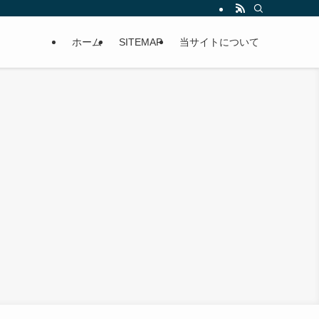
ホーム
SITEMAP
当サイトについて