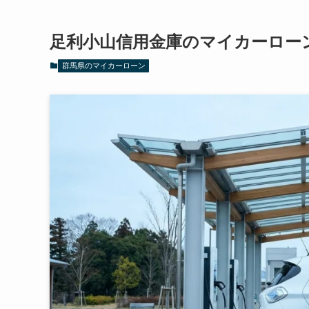
足利小山信用金庫のマイカーロー
群馬県のマイカーローン