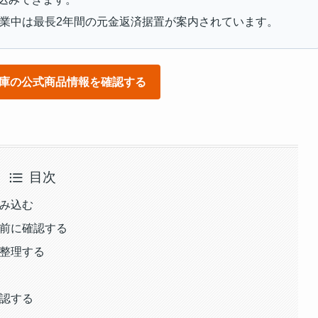
業中は最長2年間の元金返済据置が案内されています。
庫の公式商品情報を確認する
目次
み込む
前に確認する
整理する
認する