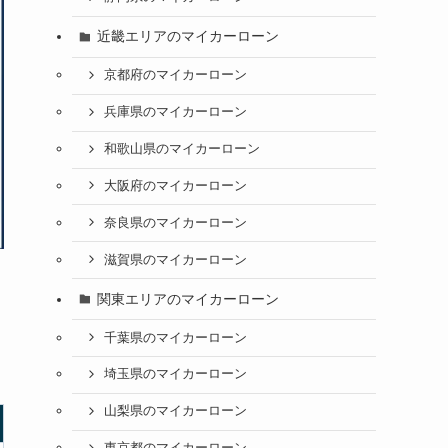
近畿エリアのマイカーローン
京都府のマイカーローン
兵庫県のマイカーローン
和歌山県のマイカーローン
大阪府のマイカーローン
奈良県のマイカーローン
滋賀県のマイカーローン
た
関東エリアのマイカーローン
さ
千葉県のマイカーローン
埼玉県のマイカーローン
山梨県のマイカーローン