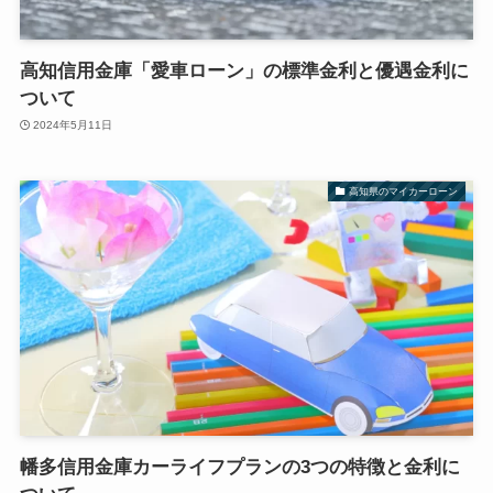
高知信用金庫「愛車ローン」の標準金利と優遇金利に
ついて
2024年5月11日
高知県のマイカーローン
幡多信用金庫カーライフプランの3つの特徴と金利に