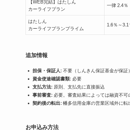
【WEB完結】はたしん
一律
2.4
％
カーライフプラン
はたしん
1.6
％～
3.1
カーライフプランプライム
追加情報
担保・保証人:
不要（しんきん保証基金が保証
資金使途確認書類:
必要
支払方法:
原則、支払先に直接振込
事前審査:
必要。審査結果によっては融資不可
契約後の転出:
幡多信用金庫の営業区域外に転
お申込み方法