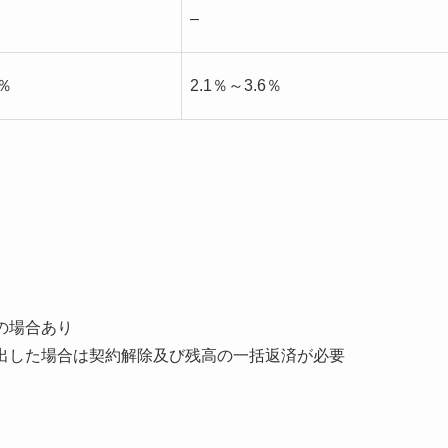
–
％
2.1
％～
3.6
％
）
の場合あり
出した場合は契約解除及び残高の一括返済が必要