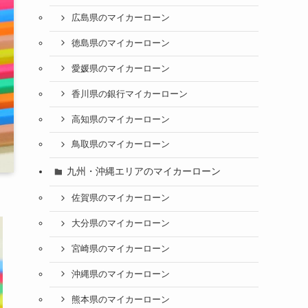
広島県のマイカーローン
徳島県のマイカーローン
愛媛県のマイカーローン
香川県の銀行マイカーローン
高知県のマイカーローン
鳥取県のマイカーローン
九州・沖縄エリアのマイカーローン
佐賀県のマイカーローン
大分県のマイカーローン
宮崎県のマイカーローン
沖縄県のマイカーローン
熊本県のマイカーローン