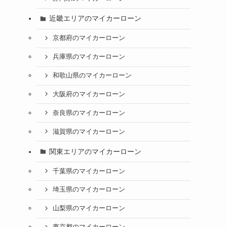
近畿エリアのマイカーローン
京都府のマイカーローン
兵庫県のマイカーローン
和歌山県のマイカーローン
大阪府のマイカーローン
奈良県のマイカーローン
滋賀県のマイカーローン
関東エリアのマイカーローン
千葉県のマイカーローン
埼玉県のマイカーローン
山梨県のマイカーローン