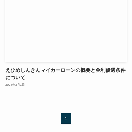
えひめしんきんマイカーローンの概要と金利優遇条件
について
2024年2月1日
1