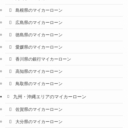
島根県のマイカーローン
広島県のマイカーローン
徳島県のマイカーローン
愛媛県のマイカーローン
香川県の銀行マイカーローン
高知県のマイカーローン
鳥取県のマイカーローン
九州・沖縄エリアのマイカーローン
佐賀県のマイカーローン
大分県のマイカーローン