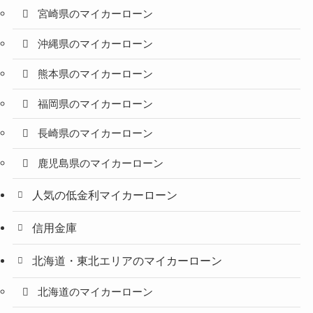
宮崎県のマイカーローン
沖縄県のマイカーローン
熊本県のマイカーローン
福岡県のマイカーローン
長崎県のマイカーローン
鹿児島県のマイカーローン
人気の低金利マイカーローン
信用金庫
北海道・東北エリアのマイカーローン
北海道のマイカーローン