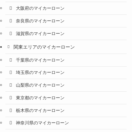
大阪府のマイカーローン
奈良県のマイカーローン
滋賀県のマイカーローン
関東エリアのマイカーローン
千葉県のマイカーローン
埼玉県のマイカーローン
山梨県のマイカーローン
東京都のマイカーローン
栃木県のマイカーローン
神奈川県のマイカーローン