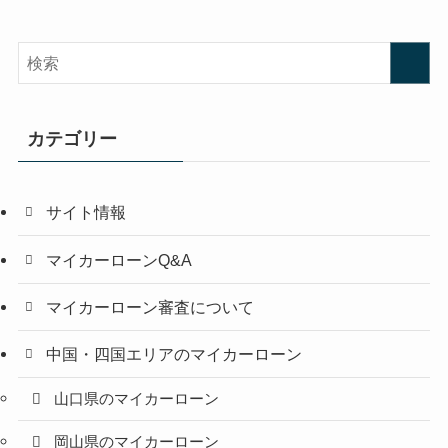
カテゴリー
サイト情報
マイカーローンQ&A
マイカーローン審査について
中国・四国エリアのマイカーローン
山口県のマイカーローン
岡山県のマイカーローン