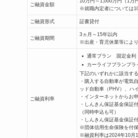
10万円～1,000万円（1
ご融資金額
※就職内定者については10
ご融資形式
証書貸付
3ヵ月～15年以内
ご融資期間
※出産・育児休業等により
通常プラン 固定金利 
カーライフプランプライ
下記のいずれかに該当す
・購入する自動車が電気自
ッド自動車（PHV）、ハ
・インターネットからお
ご融資利率
・しんきん保証基金保証
（同時申込も可）
・しんきん保証基金保証
※団体信用生命保険を付
※融資利率は2024年1