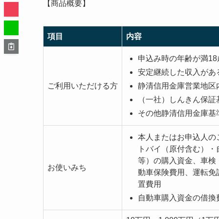
【商品概要】
項目
内容
申込み時の年齢が満1
安定継続した収入があ
ご利用いただける方
静清信用金庫営業地区
（一社）しんきん保証
その他静清信用金庫基
本人またはお申込人の
トバイ（原付含む）・
等）の購入資金、車検
お使いみち
動車保険費用、運転免
置費用
自動車購入資金の借換