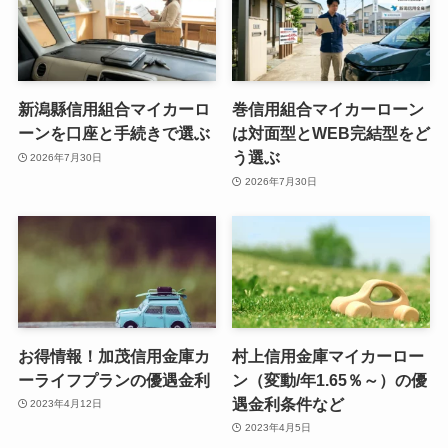
新潟縣信用組合マイカーロ
巻信用組合マイカーローン
ーンを口座と手続きで選ぶ
は対面型とWEB完結型をど
う選ぶ
2026年7月30日
2026年7月30日
お得情報！加茂信用金庫カ
村上信用金庫マイカーロー
ーライフプランの優遇金利
ン（変動/年1.65％～）の優
遇金利条件など
2023年4月12日
2023年4月5日