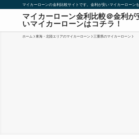
マイカーローンの金利比較サイトです。金利が安いマイカーローン
マイカーローン金利比較＠金利が
いマイカーローンはコチラ！
ホーム
東海・北陸エリアのマイカーローン
三重県のマイカーローン