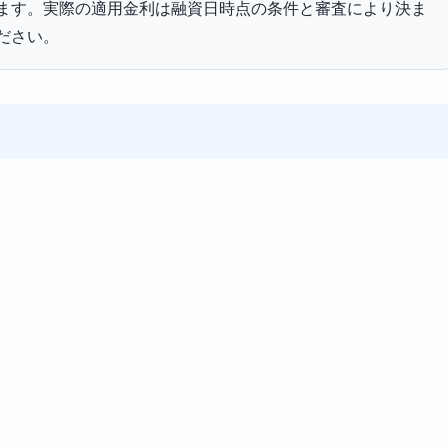
ます。実際の適用金利は融資日時点の条件と審査により決ま
ださい。