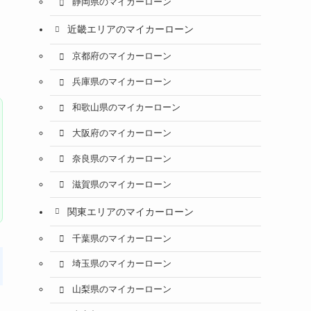
静岡県のマイカーローン
近畿エリアのマイカーローン
京都府のマイカーローン
兵庫県のマイカーローン
和歌山県のマイカーローン
大阪府のマイカーローン
奈良県のマイカーローン
滋賀県のマイカーローン
関東エリアのマイカーローン
千葉県のマイカーローン
埼玉県のマイカーローン
山梨県のマイカーローン