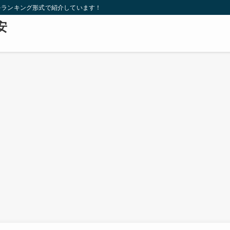
をランキング形式で紹介しています！
安