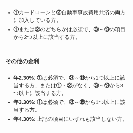
①
カードローンと
②
自動車事故費用共済の両方
に加入している方。
①
または
②
のどちらかは必須で、
③
～
⑬
の項目
から2つ以上に該当する方。
その他の金利
年2.30%
:
①
は必須で、
③
～
⑬
から1つ以上に該
当する方、または
①
・
②
がなく、
③
～
⑬
から3
つ以上に該当する方。
年3.30%
:
①
は必須で、
③
～
⑯
から1つ以上に該
当する方。
年4.30%
: 上記の項目にいずれも該当しない方。