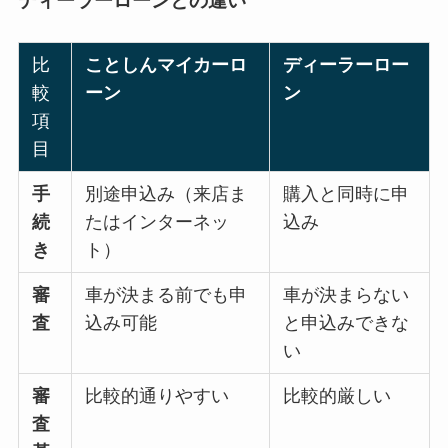
ディーラーローンとの違い
比
ことしんマイカーロ
ディーラーロー
較
ーン
ン
項
目
手
別途申込み（来店ま
購入と同時に申
続
たはインターネッ
込み
き
ト）
審
車が決まる前でも申
車が決まらない
査
込み可能
と申込みできな
い
審
比較的通りやすい
比較的厳しい
査