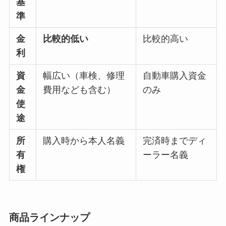
基
準
金
比較的低い
比較的高い
利
資
幅広い（車検、修理
自動車購入資金
金
費用なども含む）
のみ
使
途
所
購入時から本人名義
完済時までディ
有
ーラー名義
権
商品ラインナップ