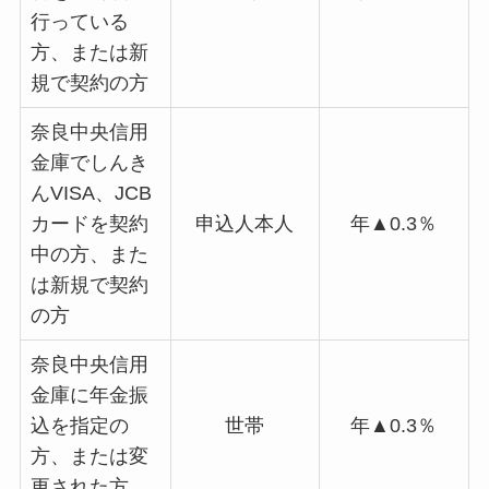
行っている
方、または新
規で契約の方
奈良中央信用
金庫でしんき
んVISA、JCB
カードを契約
申込人本人
年▲0.3％
中の方、また
は新規で契約
の方
奈良中央信用
金庫に年金振
込を指定の
世帯
年▲0.3％
方、または変
更された方