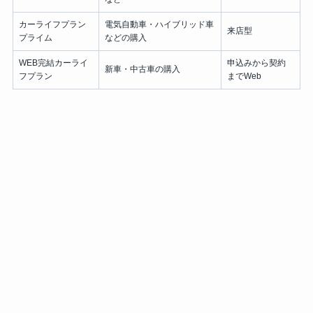
カーライフプラン
電気自動車・ハイブリッド車
来店型
プライム
などの購入
WEB完結カーライ
申込みから契約
新車・中古車の購入
フプラン
までWeb