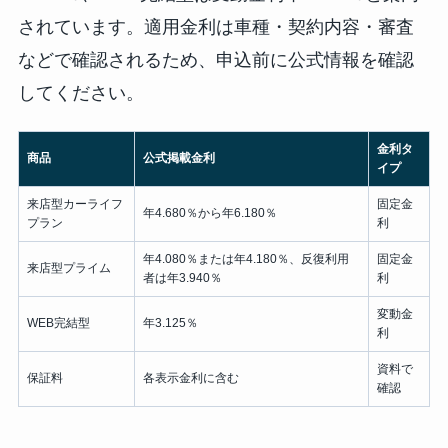
されています。適用金利は車種・契約内容・審査
などで確認されるため、申込前に公式情報を確認
してください。
金利タ
商品
公式掲載金利
イプ
来店型カーライフ
固定金
年4.680％から年6.180％
プラン
利
年4.080％または年4.180％、反復利用
固定金
来店型プライム
者は年3.940％
利
変動金
WEB完結型
年3.125％
利
資料で
保証料
各表示金利に含む
確認