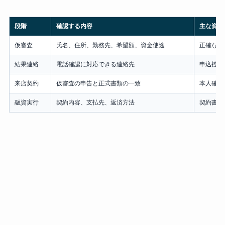
段階
確認する内容
主な資料
仮審査
氏名、住所、勤務先、希望額、資金使途
正確な申
結果連絡
電話確認に対応できる連絡先
申込控え
来店契約
仮審査の申告と正式書類の一致
本人確認
融資実行
契約内容、支払先、返済方法
契約書、