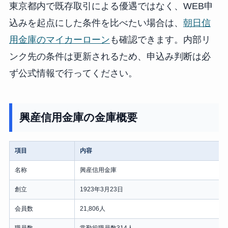
東京都内で既存取引による優遇ではなく、WEB申
込みを起点にした条件を比べたい場合は、
朝日信
用金庫のマイカーローン
も確認できます。内部リ
ンク先の条件は更新されるため、申込み判断は必
ず公式情報で行ってください。
興産信用金庫の金庫概要
項目
内容
名称
興産信用金庫
創立
1923年3月23日
会員数
21,806人
職員数
常勤役職員数314人