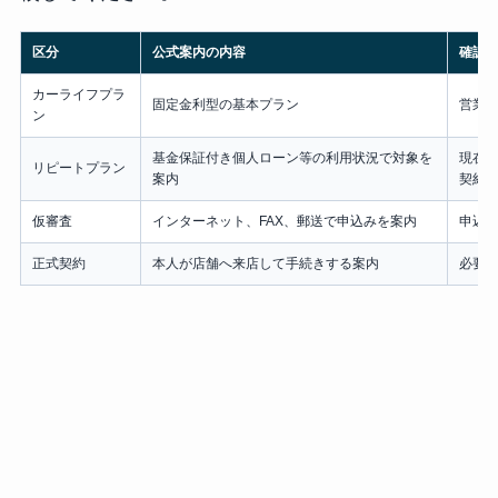
区分
公式案内の内容
確認
カーライフプラ
固定金利型の基本プラン
営業
ン
基金保証付き個人ローン等の利用状況で対象を
現在
リピートプラン
案内
契約
仮審査
インターネット、FAX、郵送で申込みを案内
申込
正式契約
本人が店舗へ来店して手続きする案内
必要