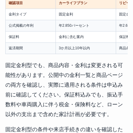
確認項目
カーライフプラン
リピー
金利タイプ
固定金利
固定金
公式掲載の年利
年2.850パーセント
年2.65
保証料
金利に含む案内
保証料
返済期間
3か月以上10年以内
商品条
固定金利型でも、商品内容・金利は変更される可
能性があります。公開中の金利一覧と商品ページ
の両方を確認し、実際に適用される条件は申込み
前に確認してください。保証料込みでも、振込手
数料や車両購入に伴う税金・保険料など、ローン
以外の支出まで含めた家計計画が必要です。
固定金利型の条件や来店手続きの違いを確認した