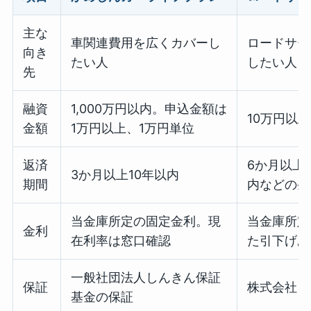
主な
車関連費用を広くカバーし
ロードサー
向き
たい人
したい人
先
融資
1,000万円以内。申込金額は
10万円以
金額
1万円以上、1万円単位
返済
6か月以上
3か月以上10年以内
期間
内などの条
当金庫所定の固定金利。現
当金庫所定
金利
在利率は窓口確認
た引下げあ
一般社団法人しんきん保証
保証
株式会社ジ
基金の保証