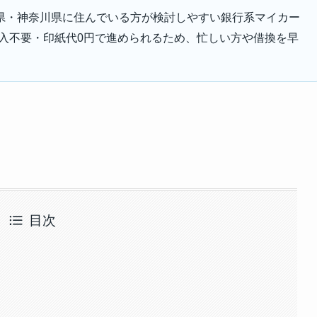
県・神奈川県に住んでいる方が検討しやすい銀行系マイカー
記入不要・印紙代0円で進められるため、忙しい方や借換を早
目次