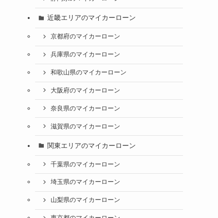
近畿エリアのマイカーローン
京都府のマイカーローン
兵庫県のマイカーローン
和歌山県のマイカーローン
大阪府のマイカーローン
奈良県のマイカーローン
滋賀県のマイカーローン
関東エリアのマイカーローン
千葉県のマイカーローン
埼玉県のマイカーローン
山梨県のマイカーローン