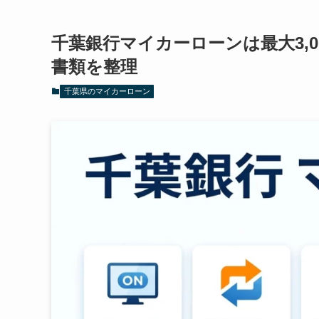
千葉銀行マイカーローンは最大3,
書類を整理
千葉県のマイカーローン