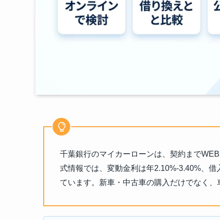
千葉銀行のマイカーローンは、契約までWEBで
式情報では、変動金利は年2.10%-3.40%、
ています。新車・中古車の購入だけでなく、