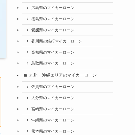
広島県のマイカーローン
徳島県のマイカーローン
愛媛県のマイカーローン
香川県の銀行マイカーローン
高知県のマイカーローン
鳥取県のマイカーローン
九州・沖縄エリアのマイカーローン
佐賀県のマイカーローン
大分県のマイカーローン
宮崎県のマイカーローン
沖縄県のマイカーローン
熊本県のマイカーローン