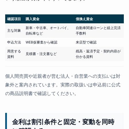
確認項目
購入資金
借換え資金
新車・中古車、オートバイ、
自動車関連ローンと繰上完済
主な対象
自転車など
手数料
申込方法
WEB仮審査から確認
来店型で確認
用意する
残高・返済予定・契約内容が
見積書・注文書など
資料
分かる資料
個人間売買や近親者が営む法人・自営業への支払いは対
象外と案内されています。実際の取扱いは申込前に公式
の商品説明書で確認してください。
金利は割引条件と固定・変動を同時