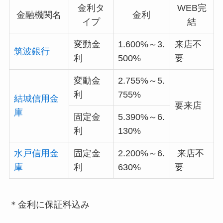
金利タ
WEB完
金融機関名
金利
イプ
結
変動金
1.600%～3.
来店不
筑波銀行
利
500%
要
変動金
2.755%～5.
利
755%
結城信用金
要来店
庫
固定金
5.390%～6.
利
130%
水戸信用金
固定金
2.200%～6.
来店不
庫
利
630%
要
＊金利に保証料込み