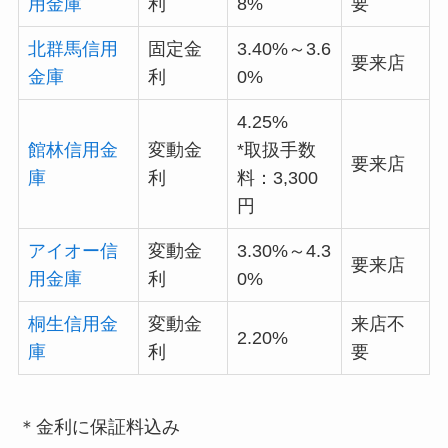
用金庫
利
8%
要
北群馬信用
固定金
3.40%～3.6
要来店
金庫
利
0%
4.25%
館林信用金
変動金
*取扱手数
要来店
庫
利
料：3,300
円
アイオー信
変動金
3.30%～4.3
要来店
用金庫
利
0%
桐生信用金
変動金
来店不
2.20%
庫
利
要
＊金利に保証料込み