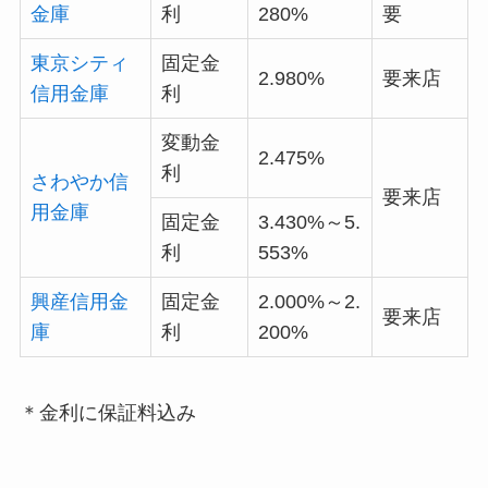
金庫
利
280%
要
東京シティ
固定金
2.980%
要来店
信用金庫
利
変動金
2.475%
利
さわやか信
要来店
用金庫
固定金
3.430%～5.
利
553%
興産信用金
固定金
2.000%～2.
要来店
庫
利
200%
＊金利に保証料込み