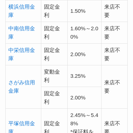
横浜信用金
固定金
来店不
1.50%
庫
利
要
中南信用金
固定金
1.60%～2.0
来店不
庫
利
0%
要
中栄信用金
固定金
来店不
2.00%
庫
利
要
変動金
3.25%
利
さがみ信用
来店不
金庫
要
固定金
2.00%
利
2.45%～5.4
平塚信用金
固定金
8%
来店不
庫
利
*保証料を
要