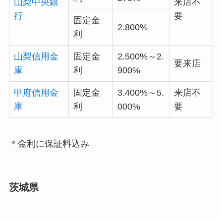
山梨中央銀
来店不
行
要
固定金
2.800%
利
山梨信用金
固定金
2.500%～2.
要来店
庫
利
900%
甲府信用金
固定金
3.400%～5.
来店不
庫
利
000%
要
＊金利に保証料込み
茨城県