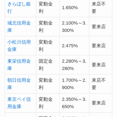
きらぼし銀
変動金
来店不
1.650%
行
利
要
城北信用金
変動金
2.100%～3.
要来店
庫
利
300%
小松川信用
変動金
2.475%
要来店
金庫
利
東栄信用金
固定金
2.280%～3.
要来店
庫
利
280%
朝日信用金
変動金
1.700%～2.
来店不
庫
利
900%
要
東京ベイ信
変動金
2.350%～3.
要来店
用金庫
利
650%