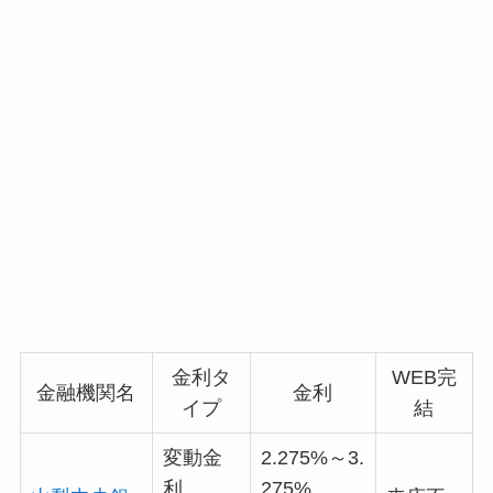
金利タ
WEB完
金融機関名
金利
イプ
結
変動金
2.275%～3.
利
275%