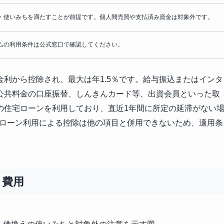
・使いみちを満たすことが前提です。個人間売買や支払済み資金は対象外です。
ムの利用条件は公式窓口で確認してください。
利から控除され、最大は年1.5％です。給与振込またはインタ
公共料金の口座振替、しんきんカード等、出資会員といった取
の住宅ローンを利用しており、直近1年間に所定の延滞がない
宅ローン利用による控除は他の項目と併用できないため、適用条
と費用