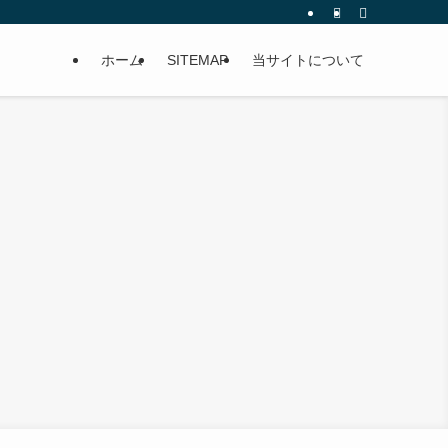
ホーム
SITEMAP
当サイトについて