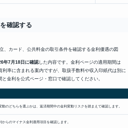
みを確認する
026年7月18日に確認
した内容です。金利ページの適用期間は
資利率に含まれる案内ですが、取扱手数料や収入印紙代は別に
間と金利を公式ページ・窓口で確認してください。
変動のどちらを選ぶかは、返済期間中の金利変動リスクを踏まえて確認します。
利からのマイナス金利適用項目を確認します。