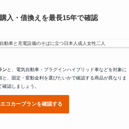
購入・借換えを最長15年で確認
ラン
と、電気自動車・プラグインハイブリッド車などを対象に
類と、固定・変動金利を選びたいかで確認する商品が異なりま
て確認しましょう。
のエコカープランを確認する