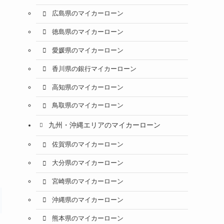
広島県のマイカーローン
徳島県のマイカーローン
愛媛県のマイカーローン
香川県の銀行マイカーローン
高知県のマイカーローン
鳥取県のマイカーローン
九州・沖縄エリアのマイカーローン
佐賀県のマイカーローン
大分県のマイカーローン
宮崎県のマイカーローン
沖縄県のマイカーローン
熊本県のマイカーローン