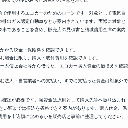
的で使用するエコカーのためのローンです。対象として電気自
つ排出ガス認定自動車などが案内されています。実際に対象と
象車であることを含め、販売店の見積書と結城信用金庫の案内
かかる税金・保険料を確認できます。
む場合に限り、購入・取付費用を確認できます。
ー系信販会社等から借りた、エコカー購入資金の借換えを確認
む法人・自営業者への支払い、すでに支払った資金は対象外で
も確認が必要です。融資金は原則として購入先等へ振り込まれ
大きい額までは振込を省略できる案内があります。購入代金、保
費用を申込額に含めるかを販売店と事前に整理してください。