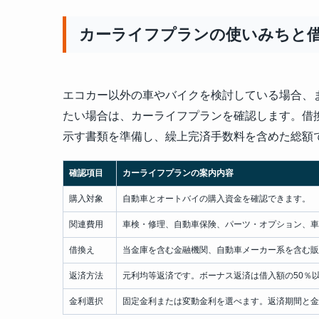
カーライフプランの使いみちと
エコカー以外の車やバイクを検討している場合、
たい場合は、カーライフプランを確認します。借
示す書類を準備し、繰上完済手数料を含めた総額
確認項目
カーライフプランの案内内容
購入対象
自動車とオートバイの購入資金を確認できます。
関連費用
車検・修理、自動車保険、パーツ・オプション、
借換え
当金庫を含む金融機関、自動車メーカー系を含む
返済方法
元利均等返済です。ボーナス返済は借入額の50％
金利選択
固定金利または変動金利を選べます。返済期間と