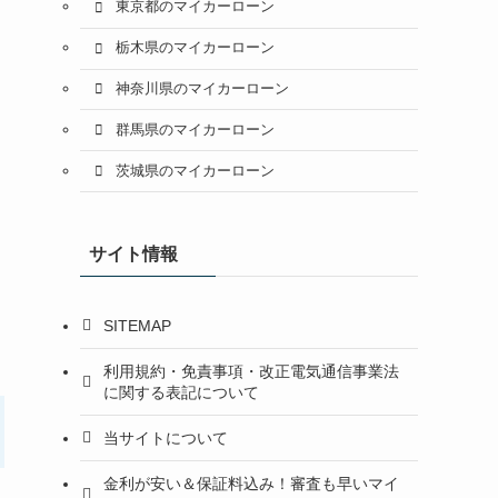
東京都のマイカーローン
栃木県のマイカーローン
神奈川県のマイカーローン
群馬県のマイカーローン
茨城県のマイカーローン
サイト情報
SITEMAP
利用規約・免責事項・改正電気通信事業法
に関する表記について
当サイトについて
金利が安い＆保証料込み！審査も早いマイ