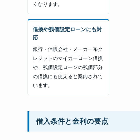
くなります。
借換や残価設定ローンにも対
応
銀行・信販会社・メーカー系ク
レジットのマイカーローン借換
や、残価設定ローンの残価部分
の借換にも使えると案内されて
います。
借入条件と金利の要点