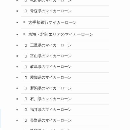
秋田県のマイカーローン
青森県のマイカーローン
大手都銀行マイカーローン
東海・北陸エリアのマイカーローン
三重県のマイカーローン
富山県のマイカーローン
岐阜県のマイカーローン
愛知県のマイカーローン
新潟県のマイカーローン
石川県のマイカーローン
福井県のマイカーローン
長野県のマイカーローン