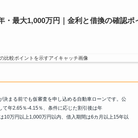
・最大1,000万円｜金利と借換の確認ポ
が決まる前でも仮審査を申し込める自動車ローンです。公
て年2.65％-4.15％、条件に応じた割引後は年
額は10万円以上1,000万円以内、借入期間は6カ月以上15年以