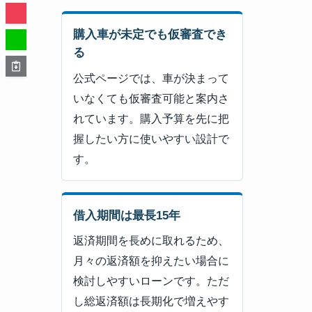
購入車が未定でも仮審査でき
る
公式ページでは、車が決まって
いなくても仮審査可能と案内さ
れています。購入予算を先に把
握したい方に使いやすい設計で
す。
借入期間は最長15年
返済期間を長めに取れるため、
月々の返済額を抑えたい場合に
検討しやすいローンです。ただ
し総返済額は長期化で増えやす