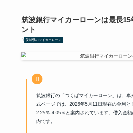
筑波銀行マイカーローンは最長15年
ント
茨城県のマイカーローン
筑波銀行の「つくばマイカーローン」は、車
式ページでは、2026年5月11日現在の金利とし
2.25％-4.05％と案内されています。借入金
内です。