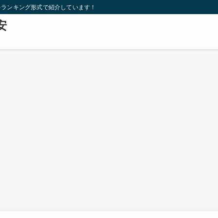
をランキング形式で紹介しています！
安