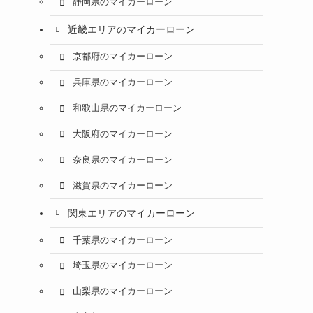
静岡県のマイカーローン
近畿エリアのマイカーローン
京都府のマイカーローン
兵庫県のマイカーローン
和歌山県のマイカーローン
大阪府のマイカーローン
奈良県のマイカーローン
滋賀県のマイカーローン
関東エリアのマイカーローン
千葉県のマイカーローン
埼玉県のマイカーローン
山梨県のマイカーローン