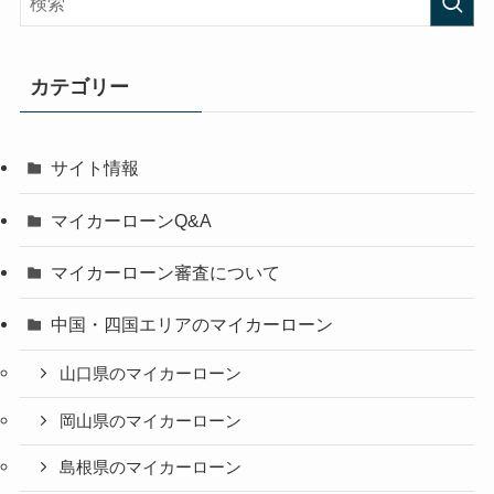
カテゴリー
サイト情報
マイカーローンQ&A
マイカーローン審査について
中国・四国エリアのマイカーローン
山口県のマイカーローン
岡山県のマイカーローン
島根県のマイカーローン