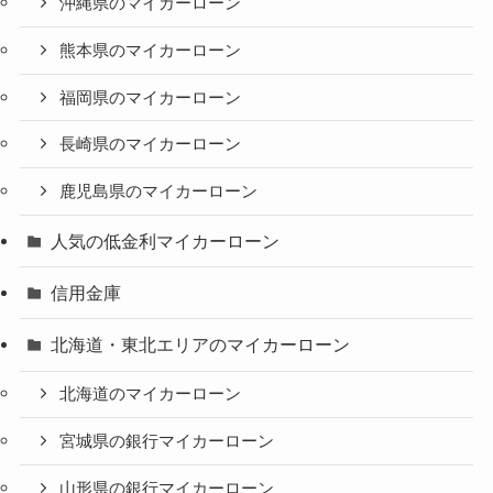
沖縄県のマイカーローン
熊本県のマイカーローン
福岡県のマイカーローン
長崎県のマイカーローン
鹿児島県のマイカーローン
人気の低金利マイカーローン
信用金庫
北海道・東北エリアのマイカーローン
北海道のマイカーローン
宮城県の銀行マイカーローン
山形県の銀行マイカーローン