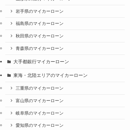
岩手県のマイカーローン
福島県のマイカーローン
秋田県のマイカーローン
青森県のマイカーローン
大手都銀行マイカーローン
東海・北陸エリアのマイカーローン
三重県のマイカーローン
富山県のマイカーローン
岐阜県のマイカーローン
愛知県のマイカーローン