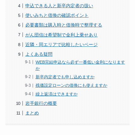
申込できる人と新卒内定者の扱い
使いみちと借換の確認ポイント
必要書類は購入時と借換時で整理する
がん団信は希望制で金利上乗せあり
近隣・同エリアで比較したいページ
よくある疑問
WEB完結申込なら必ず一番低い金利になります
か
新卒内定者でも申し込めますか
残価設定ローンの借換にも使えますか
繰上返済はできますか
岩手銀行の概要
まとめ