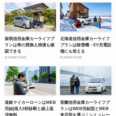
留萌信用金庫カーライフプ
北海道信用金庫カーライフ
ランは車の買換え残債も確
プランは除雪機・EV充電設
認できる
備にも使える
2026年7月18日
2026年7月18日
道銀マイカーローンはWEB
室蘭信用金庫カーライフプ
完結|借入5秒診断と繰上返
ランはWEB完結型とWEB
済無料
来店型を選ぶ｜シミュレー