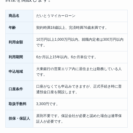
商品名
だいとうマイカーローン
年齢
契約時満18歳以上、完済時満76歳未満です。
10万円以上1,000万円以内。就職内定者は300万円以内
利用金額
です。
利用期間
6か月以上15年以内。6か月単位です。
大東銀行の営業エリア内に居住または勤務している人
申込地域
です。
口座がなくても申込みできますが、正式手続き時に普
口座条件
通預金口座を開設します。
取扱手数料
3,300円です。
原則不要です。保証会社が必要と認めた場合は連帯保
担保・保証人
証人が必要です。