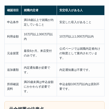
確認項目
就職内定者
安定収入がある人
満18歳以上で就職が内
申込条件
安定した収入があること
定していること
10万円以上300万円以
利用金額
10万円以上1,000万円以内
内
公式ページでは就職内定者向け
最長6か月。来店受付
元金据置
の制度として案内されていま
のみです。
す。
内定通知書が必要で
追加書類
内定通知書は不要です。
す。
満20歳未満は申込金額
所得確認
申込金額100万円以内は原則不
にかかわらず必要で
資料
要です。
す。