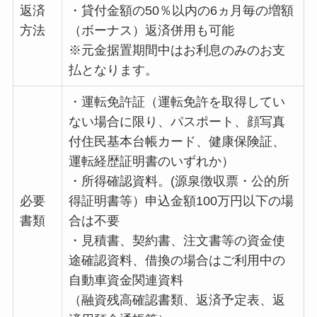
返済
・貸付金額の50％以内の6ヵ月毎の増額
方法
（ボーナス）返済併用も可能
※元金据置期間中はお利息のみのお支
払となります。
・運転免許証（運転免許を取得してい
ない場合に限り、パスポート、顔写真
付住民基本台帳カード、健康保険証、
運転経歴証明書のいずれか）
・所得確認資料。(源泉徴収票・公的所
必要
得証明書等）申込金額100万円以下の場
書類
合は不要
・見積書、契約書、注文書等の資金使
途確認資料、借換の場合はご利用中の
自動車資金関連資料
（融資残高確認書類、返済予定表、返