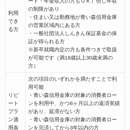
ート・年金収入の方もＯＫ）但し年収
の制限があり
利用
・住まい又は勤務地が青い森信用金庫
でき
の営業区域内にある方
る方
・一般社団法人しんきん保証基金の保
証が得られる方
※新卒就職内定の方も条件つきで取扱
が可能です（満18歳以上30歳未満の
方）
次の項目のいずれかを満たすことで利
用可能
リピ
・青い森信用金庫の対象の消費者ロー
ート
ンを利用中、かつ6ヶ月以上の返済実績
プラ
があり、延滞がない方
ン適
・青い森信用金庫の対象の消費者ロー
用条
ンを完済してから3年以内の方