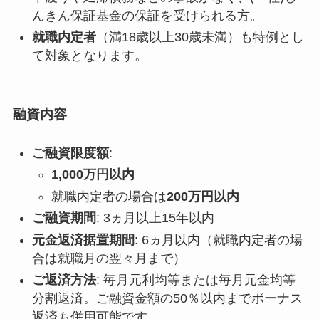
んきん保証基金の保証を受けられる方。
就職内定者
（満18歳以上30歳未満）も特例とし
て対象となります。
融資内容
ご融資限度額
:
1,000万円以内
就職内定者の場合は
200万円以内
ご融資期間
: 3ヵ月以上15年以内
元金返済据置期間
: 6ヵ月以内（就職内定者の場
合は就職月の翌々月まで）
ご返済方法
: 毎月元利均等または毎月元金均等
分割返済。ご融資金額の50％以内までボーナス
返済も併用可能です。